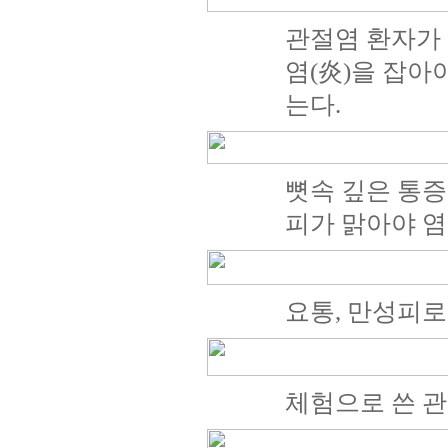
관절염 환자가
염(炎)을 잡아
는다.
뼛속 깊은 통증
피가 맑아야 염
요통, 만성피로
체험으로 쓴 