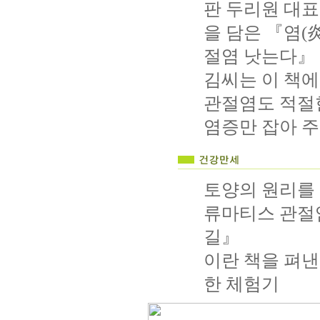
판 두리원 대표
을 담은 『염(
절염 낫는다』 
김씨는 이 책
관절염도 적절
염증만 잡아 주
토양의 원리를 
류마티스 관절
길』
이란 책을 펴낸
한 체험기